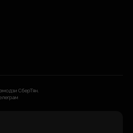
 эмодзи СберТян.
елеграм