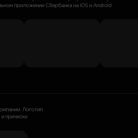
льном приложении Сбербанка на iOS и Android
компании. Логотип
 и прически