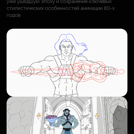
уже ушедшую эпоху и сохранение ключевых
стилистических особенностей анимации 80-х
годов