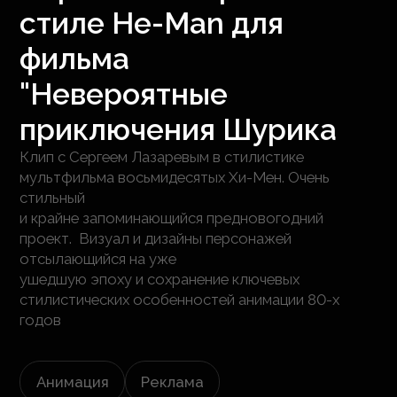
стиле He-Man для
фильма
"Невероятные
приключения Шурика
Клип с Сергеем Лазаревым в стилистике
мультфильма восьмидесятых Хи-Мен. Очень
стильный
и крайне запоминающийся предновогодний
проект. Визуал и дизайны персонажей
отсылающийся на уже
ушедшую эпоху и сохранение ключевых
стилистических особенностей анимации 80-х
годов
Анимация
Реклама