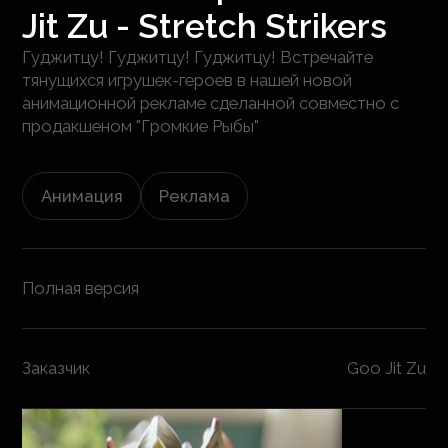
Jit Zu - Stretch Strikers
Гуджитцу! Гуджитцу! Гуджитцу! Встречайте
тянущихся игрушек-героев в нашей новой
анимационной рекламе сделанной совместно с
продакшеном "Громкие Рыбы"
Анимация
Реклама
Полная версия
Заказчик
Goo Jit Zu